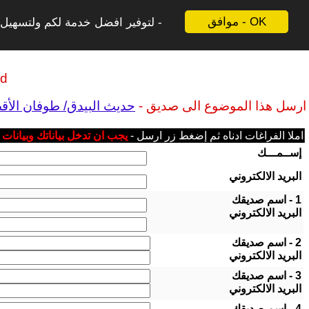
موافق - OK
لتوفير افضل خدمة لكم ولتسهيل ع
ld
ارسل هذا الموضوع الى صديق -
حديث البيدق/ طوفان الأقصى
املا الفراغات ادناه ثم إضغط زر ارسل -
يجب ان تدخل بياناتك وبيانات
إســمـــك
البريد الالكتروني
1 - اسم صديقك
البريد الالكتروني
2 - اسم صديقك
البريد الالكتروني
3 - اسم صديقك
البريد الالكتروني
4 - اسم صديقك