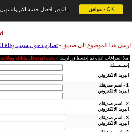
موافق - OK
لتوفير افضل خدمة لكم ولتسهيل ع
ld
ارسل هذا الموضوع الى صديق -
تضارب حول سبب وفاة الطب
املا الفراغات ادناه ثم إضغط زر ارسل -
يجب ان تدخل بياناتك وبيانات
إســمـــك
البريد الالكتروني
1 - اسم صديقك
البريد الالكتروني
2 - اسم صديقك
البريد الالكتروني
3 - اسم صديقك
البريد الالكتروني
4 - اسم صديقك