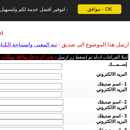
موافق - OK
لتوفير افضل خدمة لكم ولتسهيل ع
ld
ارسل هذا الموضوع الى صديق -
تيه المعنى واستباحة الكيا
املا الفراغات ادناه ثم إضغط زر ارسل -
يجب ان تدخل بياناتك وبيانات
إســمـــك
البريد الالكتروني
1 - اسم صديقك
البريد الالكتروني
2 - اسم صديقك
البريد الالكتروني
3 - اسم صديقك
البريد الالكتروني
4 - اسم صديقك