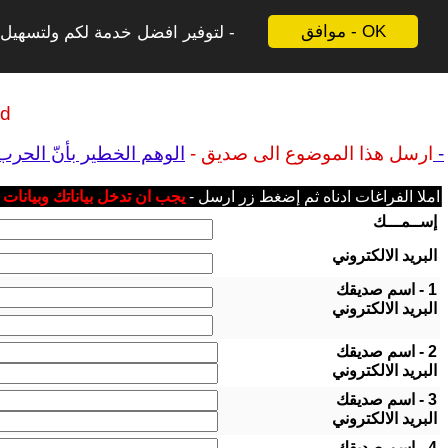
موافق - OK
لتوفير افضل خدمة لكم ولتسهيل ع
ld
الوهم الخطير بأنّ الحرب على إيران ستسرّع من - الإنتقال إلى الطاقة الخضراء -
ارسل هذا الموضوع الى صديق -
املا الفراغات ادناه ثم إضغط زر ارسل -
يجب ان تدخل بياناتك وبيانات
إســمـــك
البريد الالكتروني
1 - اسم صديقك
البريد الالكتروني
2 - اسم صديقك
البريد الالكتروني
3 - اسم صديقك
البريد الالكتروني
4 - اسم صديقك