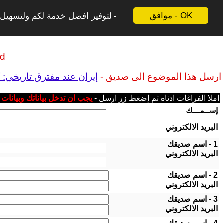
موافق - OK
لتوفير افضل خدمة لكم ولتسهيل ع
ld
ارسل هذا الموضوع الى صديق -
إيران عند مفترق تاريخي: ك
املا الفراغات ادناه ثم إضغط زر ارسل -
يجب ان تدخل بياناتك وبيانات
إســمـــك
البريد الالكتروني
1 - اسم صديقك
البريد الالكتروني
2 - اسم صديقك
البريد الالكتروني
3 - اسم صديقك
البريد الالكتروني
4 - اسم صديقك