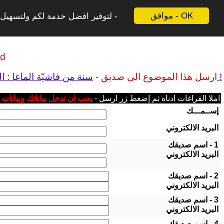
موافق - OK
لتوفير افضل خدمة لكم ولتسهيل ع
ld
سنة من فاشيّة الماغا : التسريع في كارثة المناخ و الهجوم على الكوكب – يجب على ترامب أن يرحل !
ارسل هذا الموضوع الى صديق -
املا الفراغات ادناه ثم إضغط زر ارسل -
يجب ان تدخل بياناتك وبيانات
إســمـــك
البريد الالكتروني
1 - اسم صديقك
البريد الالكتروني
2 - اسم صديقك
البريد الالكتروني
3 - اسم صديقك
البريد الالكتروني
4 - اسم صديقك