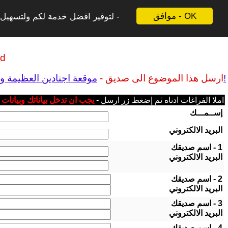
موافق - OK
لتوفير افضل خدمة لكم ولتسهيل ع
ld
موقعة اجنادين العظيمة وتحديد موقعها: الرملة -بيت جبرين ام اللجون الفلسطينية؟!
ارسل هذا الموضوع الى صديق -
املا الفراغات ادناه ثم إضغط زر ارسل -
يجب ان تدخل بياناتك وبيانات
إســمـــك
البريد الالكتروني
1 - اسم صديقك
البريد الالكتروني
2 - اسم صديقك
البريد الالكتروني
3 - اسم صديقك
البريد الالكتروني
4 - اسم صديقك