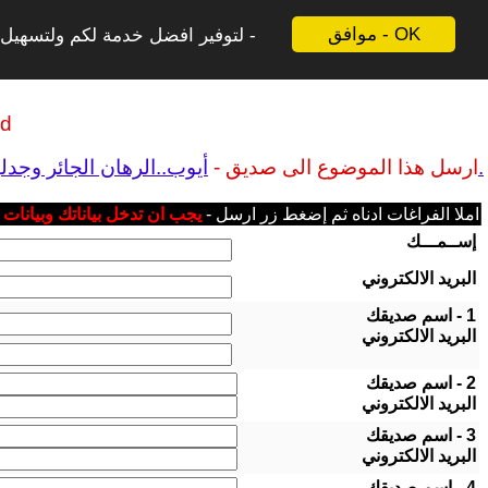
موافق - OK
لتوفير افضل خدمة لكم ولتسهيل ع
ld
أيوب..الرهان الجائر وجدلية الايمان والتجديف(3).
ارسل هذا الموضوع الى صديق -
املا الفراغات ادناه ثم إضغط زر ارسل -
يجب ان تدخل بياناتك وبيانات
إســمـــك
البريد الالكتروني
1 - اسم صديقك
البريد الالكتروني
2 - اسم صديقك
البريد الالكتروني
3 - اسم صديقك
البريد الالكتروني
4 - اسم صديقك